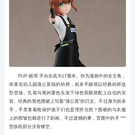
PUP 丽塔 手办全高为17厘米。作为漫画中的女主角，
布莱克幼儿园蒲公英组的幼师，前杀手丽塔以经典幼师造
型登场。扎着马尾的栗色头发下绿色双眼搭配上自信的笑
容。经典的黑色围裙上写着“蒲公英”的日文。不过身为前杀
手，手里拿着枪保护孩子们也是理所当然？围裙的与衣服
上的褶皱也都进行了刻画。不过遗憾的事，官图中的手 ***
型扳机部分没有镂空。