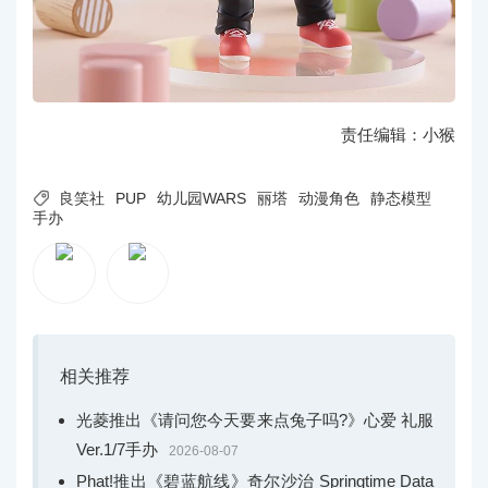
责任编辑：小猴

良笑社
PUP
幼儿园WARS
丽塔
动漫角色
静态模型
手办
相关推荐
光菱推出《请问您今天要来点兔子吗?》心爱 礼服
Ver.1/7手办
2026-08-07
Phat!推出《碧蓝航线》奇尔沙治 Springtime Data