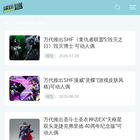


首页

标签存档：万代
万代推出SHF《复仇者联盟5:毁灭之
日》毁灭博士 可动人偶
模型
2026-07-28
万代推出SHF漫威“灵蝶”(游戏皮肤风
格)可动人偶
模型
2026-06-30
万代推出圣斗士圣衣神话EX“天枢星
双头龙捷克弗里德 40周年纪念版”可
动人偶