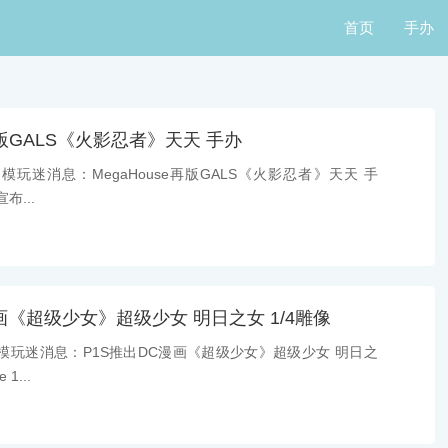
首页
手办
e再版GALS《火影忍者》天天 手办
模玩迷消息：MegaHouse再版GALS《火影忍者》天天 手
布...
画《超级少女》超级少女 明日之女 1/4雕像
模玩迷消息：P1S推出DC漫画《超级少女》超级少女 明日之
1...