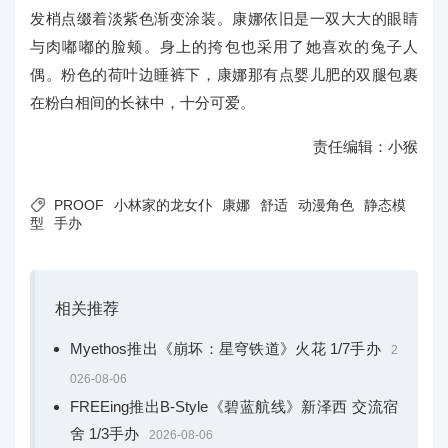
发梢点缀着淡紫色渐变涂装。康娜依旧是一双大大的眼睛
与肉嘟嘟的脸颊。身上的挎包也采用了她喜欢的兔子人
偶。粉色的荷叶边睡裤下，康娜那有点婴儿肥的双腿包裹
在粉白相间的长袜中，十分可爱。
责任编辑：小猴

PROOF
小林家的龙女仆
康娜
舒适
动漫角色
静态模
型
手办
相关推荐
Myethos推出《崩坏：星穹铁道》火花 1/7手办
2
026-08-06
FREEing推出B-Style《碧蓝航线》新泽西 交流宿
舍 1/3手办
2026-08-06