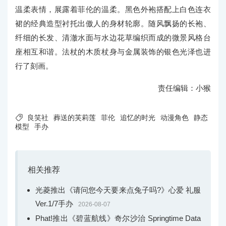
温柔表情，展露着菲伦的温柔。黑色外袍搭配上白色连衣
裙的经典造型衬托出傲人的身材轮廓。随风飘扬的长袍、
纤细的长发、清澈水面与水边花草编织而成的微景风格台
座相互和谐。法杖的木质杖身与金属装饰的银色光泽也进
行了刻画。
责任编辑：小猴

良笑社
葬送的芙莉莲
菲伦
追忆的时光
动漫角色
静态
模型
手办
相关推荐
光菱推出《请问您今天要来点兔子吗?》心爱 礼服
Ver.1/7手办
2026-08-07
Phat!推出《碧蓝航线》奇尔沙治 Springtime Data