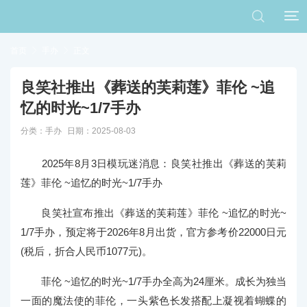


首页

手办

正文
良笑社推出《葬送的芙莉莲》菲伦 ~追
忆的时光~1/7手办
分类：
手办
日期：2025-08-03
2025年8月3日模玩迷消息：
良笑社推出《葬送的芙莉
莲》菲伦 ~追忆的时光~1/7手办
良笑社宣布推出《葬送的芙莉莲》菲伦 ~追忆的时光~
1/7手办，预定将于2026年8月出货，官方参考价22000日元
(税后，折合人民币1077元)。
菲伦 ~追忆的时光~1/7手办全高为24厘米。成长为独当
一面的魔法使的菲伦，一头紫色长发搭配上凝视着蝴蝶的