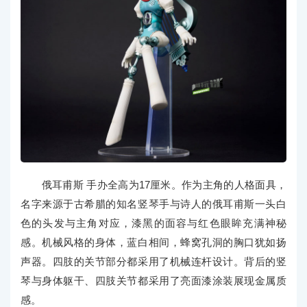
俄耳甫斯 手办全高为17厘米。作为主角的人格面具，
名字来源于古希腊的知名竖琴手与诗人的俄耳甫斯一头白
色的头发与主角对应，漆黑的面容与红色眼眸充满神秘
感。机械风格的身体，蓝白相间，蜂窝孔洞的胸口犹如扬
声器。四肢的关节部分都采用了机械连杆设计。背后的竖
琴与身体躯干、四肢关节都采用了亮面漆涂装展现金属质
感。