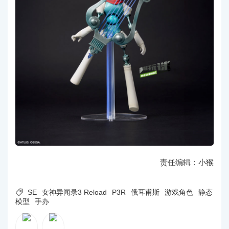
责任编辑：小猴

SE
女神异闻录3 Reload
P3R
俄耳甫斯
游戏角色
静态
模型
手办