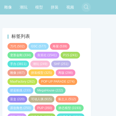

雕像
潮玩
模型
拼装
视频
标签列表
万代
(502)
GSC
(577)
寿屋
(539)
变形金刚
(334)
良笑社
(1541)
P1S
(241)
手办
(3811)
潮玩
(249)
SHF
(251)
雕像
(467)
拼装模型
(325)
再版
(298)
MaxFactory
(262)
POP UP PARADE
(274)
碧蓝航线
(233)
MegaHouse
(222)
盲盒
(220)
可动人偶
(915)
黏土人
(512)
原创角色
(250)
PUP
(350)
静态模型
(3193)