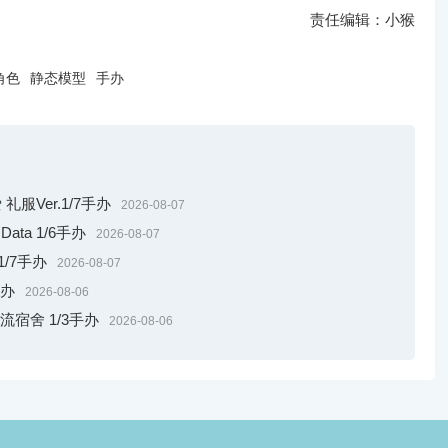
责任编辑：小猴
角色
静态模型
手办
Ver.1/7手办
2026-08-07
ata 1/6手办
2026-08-07
/7手办
2026-08-07
手办
2026-08-06
交流宿舍 1/3手办
2026-08-06