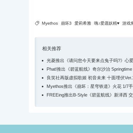

Myethos
崩坏3
爱莉希雅
嗨♪爱愿妖精♥
游戏
相关推荐
光菱推出《请问您今天要来点兔子吗?》心爱 礼服
Phat!推出《碧蓝航线》奇尔沙治 Springtime D
良笑社再版虚拟歌姬 初音未来 十面埋伏Ver.1
Myethos推出《崩坏：星穹铁道》火花 1/7
FREEing推出B-Style《碧蓝航线》新泽西 