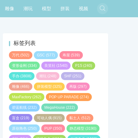

雕像
潮玩
模型
拼装
视频
标签列表
万代
(502)
GSC
(577)
寿屋
(539)
变形金刚
(334)
良笑社
(1540)
P1S
(240)
手办
(3808)
潮玩
(248)
SHF
(251)
雕像
(466)
拼装模型
(325)
再版
(297)
MaxFactory
(262)
POP UP PARADE
(274)
碧蓝航线
(232)
MegaHouse
(222)
盲盒
(219)
可动人偶
(915)
黏土人
(512)
原创角色
(250)
PUP
(350)
静态模型
(3190)