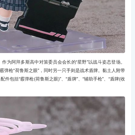
米。作为阿拜多斯高中对策委员会会长的“星野”以战斗姿态登场。
霰弹枪“荷鲁斯之眼”，同时另一只手则是战术盾牌。黏土人附带
配件包括“霰弹枪(荷鲁斯之眼)”、“盾牌”、“辅助手枪”、“盾牌(收