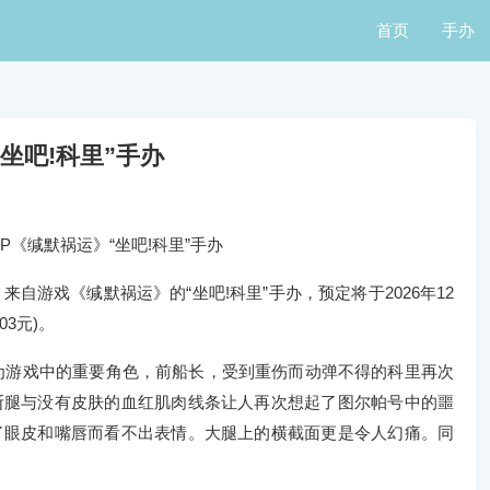
首页
手办
坐吧!科里”手办
P《缄默祸运》“坐吧!科里”手办
来自游戏《缄默祸运》的“坐吧!科里”手办，预定将于2026年12
3元)。
。作为游戏中的重要角色，前船长，受到重伤而动弹不得的科里再次
断腿与没有皮肤的血红肌肉线条让人再次想起了图尔帕号中的噩
了眼皮和嘴唇而看不出表情。大腿上的横截面更是令人幻痛。同