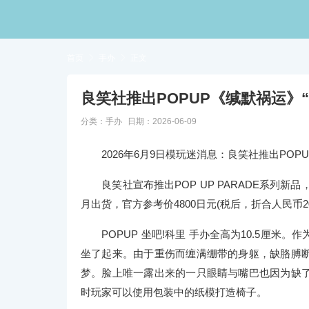
首页

手办

正文
良笑社推出POPUP《缄默祸运》“
分类：
手办
日期：2026-06-09
2026年6月9日模玩迷消息：良笑社推出POPU
良笑社宣布推出POP UP PARADE系列新品，
月出货，官方参考价4800日元(税后，折合人民币20
POPUP 坐吧!科里 手办全高为10.5厘米
坐了起来。由于重伤而缠满绷带的身躯，缺胳膊
梦。脸上唯一露出来的一只眼睛与嘴巴也因为缺
时玩家可以使用包装中的纸模打造椅子。