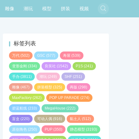

雕像
潮玩
模型
拼装
视频
标签列表
万代
(502)
GSC
(577)
寿屋
(539)
变形金刚
(334)
良笑社
(1542)
P1S
(241)
手办
(3811)
潮玩
(249)
SHF
(251)
雕像
(467)
拼装模型
(325)
再版
(298)
MaxFactory
(262)
POP UP PARADE
(274)
碧蓝航线
(233)
MegaHouse
(222)
盲盒
(220)
可动人偶
(916)
黏土人
(512)
原创角色
(250)
PUP
(350)
静态模型
(3193)