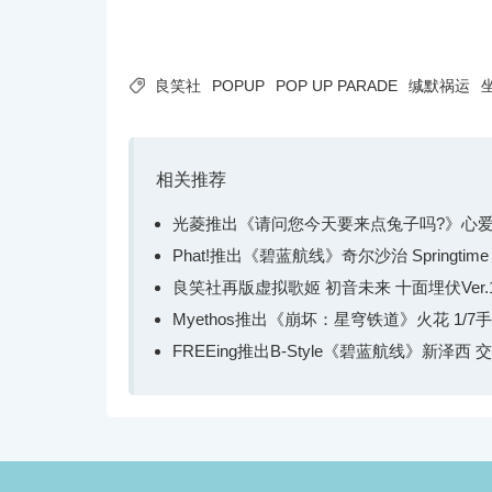

良笑社
POPUP
POP UP PARADE
缄默祸运
相关推荐
光菱推出《请问您今天要来点兔子吗?》心爱 礼服
Phat!推出《碧蓝航线》奇尔沙治 Springtime D
良笑社再版虚拟歌姬 初音未来 十面埋伏Ver.1
Myethos推出《崩坏：星穹铁道》火花 1/7
FREEing推出B-Style《碧蓝航线》新泽西 