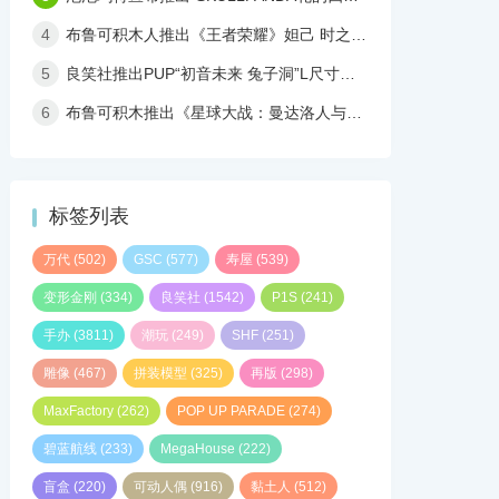
4
布鲁可积木人推出《王者荣耀》妲己 时之彼端 可动人偶
5
良笑社推出PUP“初音未来 兔子洞”L尺寸手办
6
布鲁可积木推出《星球大战：曼达洛人与古古》超越版 LITE拼装盲盒
标签列表
万代
(502)
GSC
(577)
寿屋
(539)
变形金刚
(334)
良笑社
(1542)
P1S
(241)
手办
(3811)
潮玩
(249)
SHF
(251)
雕像
(467)
拼装模型
(325)
再版
(298)
MaxFactory
(262)
POP UP PARADE
(274)
碧蓝航线
(233)
MegaHouse
(222)
盲盒
(220)
可动人偶
(916)
黏土人
(512)