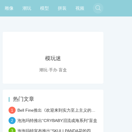

雕像
潮玩
模型
拼装
视频
模玩迷
潮玩·手办·盲盒
热门文章
1
Bell Fine推出《欢迎来到实力至上主义的教室》坂柳有栖 1/7手办
2
泡泡玛特推出“CRYBABY泪流成海系列”盲盒
3
泡泡玛特宣布推出“SKULLPANDA花的四幕戏”潮玩