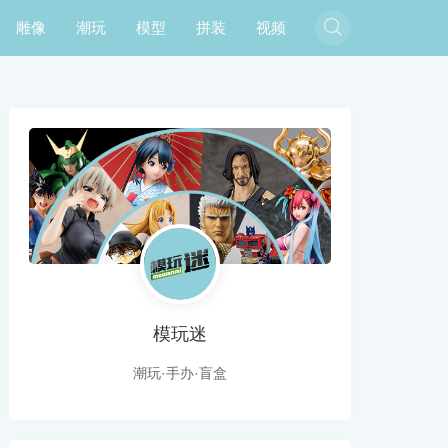

雕像
潮玩
模型
拼装
视频
模玩迷
潮玩·手办·盲盒