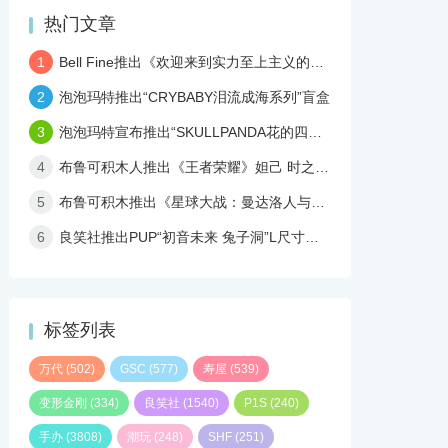
热门文章
1
Bell Fine推出《欢迎来到实力至上主义的教室》坂柳有栖 1/7手办
2
泡泡玛特推出“CRYBABY泪流成海系列”盲盒
3
泡泡玛特宣布推出“SKULLPANDA花的四幕戏”潮玩
4
布鲁可积木人推出《王者荣耀》妲己 时之彼端 可动人偶
5
布鲁可积木推出《星球大战：曼达洛人与古古》超越版 LITE拼装盲盒
6
良笑社推出PUP“初音未来 兔子洞”L尺寸手办
标签列表
万代
(502)
GSC
(577)
寿屋
(539)
变形金刚
(334)
良笑社
(1540)
P1S
(240)
手办
(3808)
潮玩
(248)
SHF
(251)