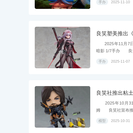
手办
2025-11-10
良笑塑美推出《
2025年11月
暗影 1/7手办 良
手办
2025-11-07
良笑社推出粘土
2025年10月3
姆 良笑社宣布推出粘
模型
2025-10-31