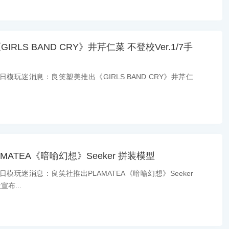
RLS BAND CRY》井芹仁菜 不登校Ver.1/7手
日模玩迷消息：良笑塑美推出《GIRLS BAND CRY》井芹仁
MATEA《暗喻幻想》Seeker 拼装模型
日模玩迷消息：良笑社推出PLAMATEA《暗喻幻想》Seeker
布...