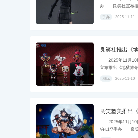
办 良笑社宣布推出P
手办
2025-11-11
良笑社推出《
2025年11月
宣布推出《地狱旅馆
潮玩
2025-11-10
良笑塑美推出《碧
2025年11月1
Ver.1/7手办 良笑