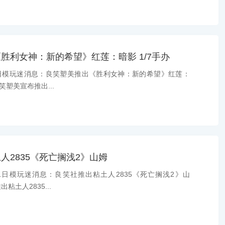
胜利女神：新的希望》红莲：暗影 1/7手办
7日模玩迷消息：良笑塑美推出《胜利女神：新的希望》红莲：
笑塑美宣布推出...
人2835《死亡搁浅2》山姆
1日模玩迷消息：良笑社推出粘土人2835《死亡搁浅2》山
土人2835...