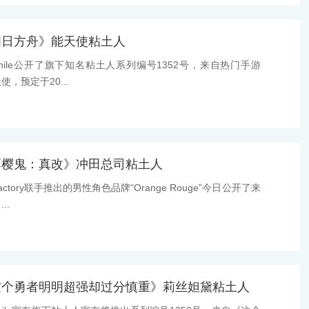
明日方舟》能天使粘土人
ile公开了旗下知名粘土人系列编号1352号，来自热门手游
，预定于20...
薄樱鬼：真改》冲田总司粘土人
ory联手推出的男性角色品牌“Orange Rouge”今日公开了来
..
这个勇者明明超强却过分慎重》莉丝妲黛粘土人