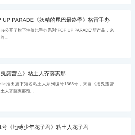
 UP PARADE《妖精的尾巴最终季》格雷手办
le公开了旗下性价比手办系列“POP UP PARADE”新产品，来
...
摇曳露营△》粘土人齐藤惠那
ile推出旗下知名粘土人系列编号1363号，来自《摇曳露营
人齐藤惠那预...
41号《地缚少年花子君》粘土人花子君