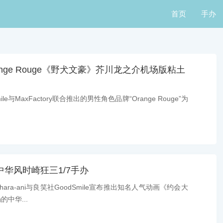
首页
手办
nge Rouge《野犬文豪》芥川龙之介机场版粘土
与MaxFactory联合推出的男性角色品牌“Orange Rouge”为
推出中华风时崎狂三1/7手办
a-ani与良笑社GoodSmile宣布推出知名人气动画《约会大
中华...