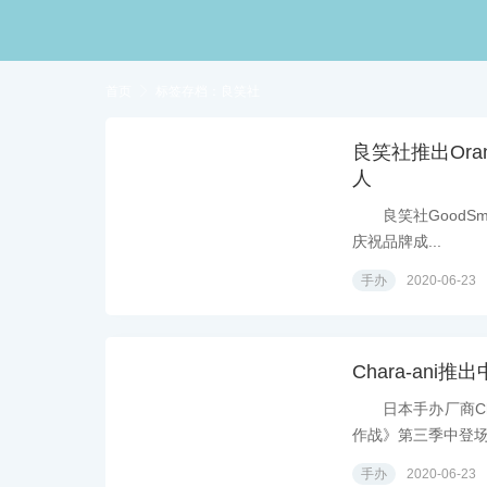
首页

标签存档：良笑社
良笑社推出Ora
人
良笑社GoodSmile
庆祝品牌成...
手办
2020-06-23
Chara-ani
日本手办厂商Char
作战》第三季中登场的
手办
2020-06-23