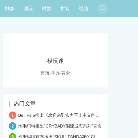

雕像
潮玩
模型
拼装
视频
模玩迷
潮玩·手办·盲盒
热门文章
1
Bell Fine推出《欢迎来到实力至上主义的教室》坂柳有栖 1/7手办
2
泡泡玛特推出“CRYBABY泪流成海系列”盲盒
3
泡泡玛特宣布推出“SKULLPANDA花的四幕戏”潮玩