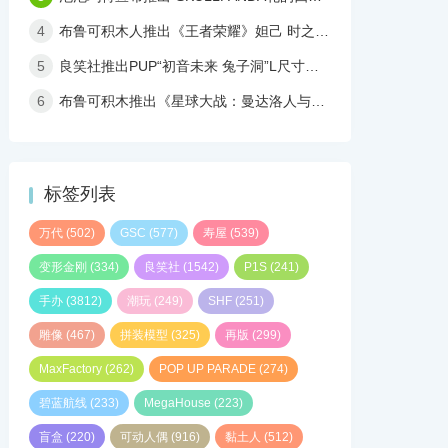
4
布鲁可积木人推出《王者荣耀》妲己 时之彼端 可动人偶
5
良笑社推出PUP“初音未来 兔子洞”L尺寸手办
6
布鲁可积木推出《星球大战：曼达洛人与古古》超越版 LITE拼装盲盒
标签列表
万代
(502)
GSC
(577)
寿屋
(539)
变形金刚
(334)
良笑社
(1542)
P1S
(241)
手办
(3812)
潮玩
(249)
SHF
(251)
雕像
(467)
拼装模型
(325)
再版
(299)
MaxFactory
(262)
POP UP PARADE
(274)
碧蓝航线
(233)
MegaHouse
(223)
盲盒
(220)
可动人偶
(916)
黏土人
(512)