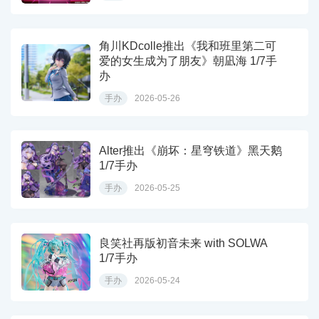
角川KDcolle推出《我和班里第二可
爱的女生成为了朋友》朝凪海 1/7手
办
手办
2026-05-26
Alter推出《崩坏：星穹铁道》黑天鹅
1/7手办
手办
2026-05-25
良笑社再版初音未来 with SOLWA
1/7手办
手办
2026-05-24