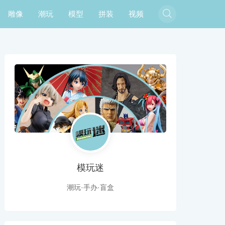

雕像
潮玩
模型
拼装
视频
模玩迷
潮玩·手办·盲盒