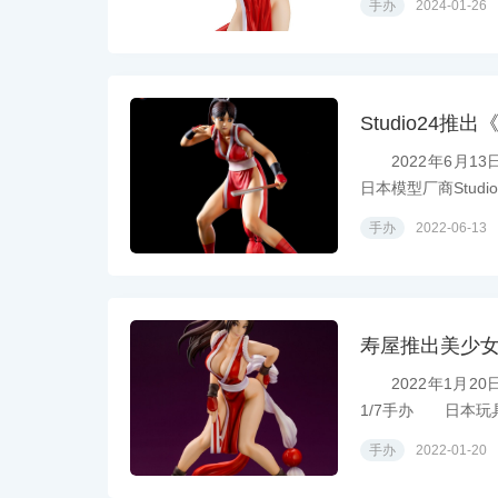
手办
2024-01-26
Studio24
2022年6月13
日本模型厂商Studio2
手办
2022-06-13
寿屋推出美少女B
2022年1月20
1/7手办 日本玩具
手办
2022-01-20