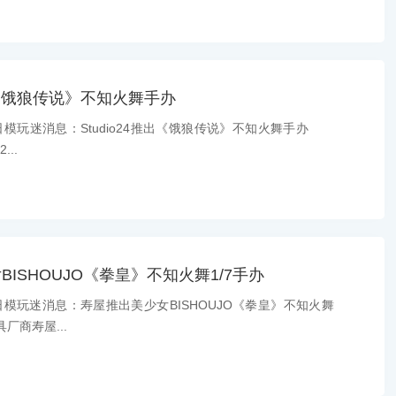
推出《饿狼传说》不知火舞手办
日模玩迷消息：Studio24推出《饿狼传说》不知火舞手办
...
ISHOUJO《拳皇》不知火舞1/7手办
日模玩迷消息：寿屋推出美少女BISHOUJO《拳皇》不知火舞
厂商寿屋...