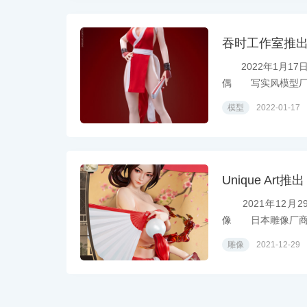
吞时工作室推出
2022年1月17
偶 写实风模型厂商
模型
2022-01-17
Unique Ar
2021年12月29
像 日本雕像厂商Un
雕像
2021-12-29