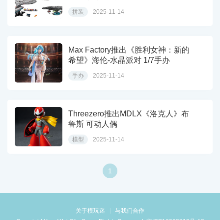
拼装
2025-11-14
Max Factory推出《胜利女神：新的
希望》海伦-水晶派对 1/7手办
手办
2025-11-14
Threezero推出MDLX《洛克人》布
鲁斯 可动人偶
模型
2025-11-14
1
关于模玩迷
与我们合作