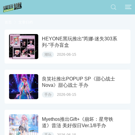


首页

文章归档
HEYONE黑玩推出“芮娜-迷失303系
列-”手办盲盒
潮玩
2026-06-15
良笑社推出POPUP SP《甜心战士
Nova》甜心战士 手办
手办
2026-06-15
Myethos推出Gift+《崩坏：星穹铁
道》昔涟 美好假日Ver.1/8手办
手办
2026-06-15